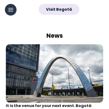
EN
Visit Bogotá
▼
Abrir menú principal
Navegación
principal
News - Conecta
News
It is the venue for your next event. Bogotá