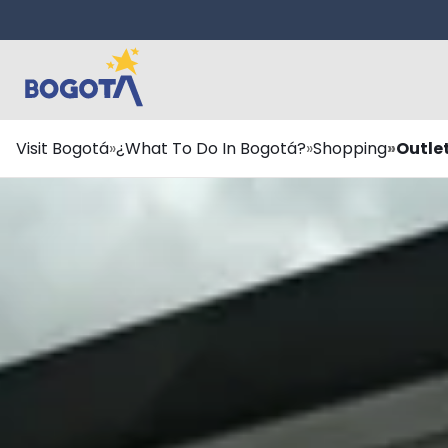
Skip to main content
Breadcrumb
Visit Bogotá
¿What To Do In Bogotá?
Shopping
Outle