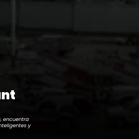
unt
á, encuentra
nteligentes y