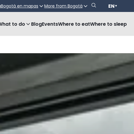
EN
a
Bogotá en mapas
More from Bogotá
▼
What to do
Blog
Events
Where to eat
Where to sleep