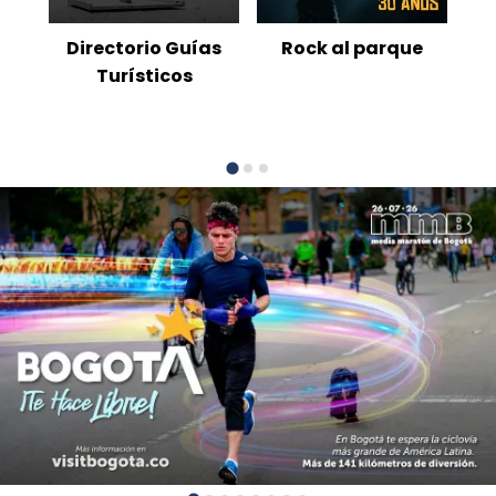
es
Directorio Guías
Rock al parque
Turísticos
E
MMB 2026