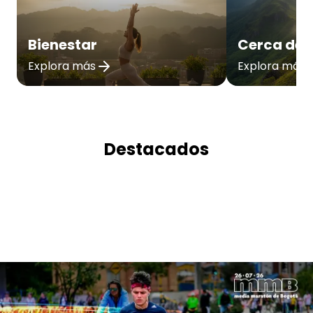
Bienestar
Cerca de 
Explora más
Explora más
Destacados
MMB 2026