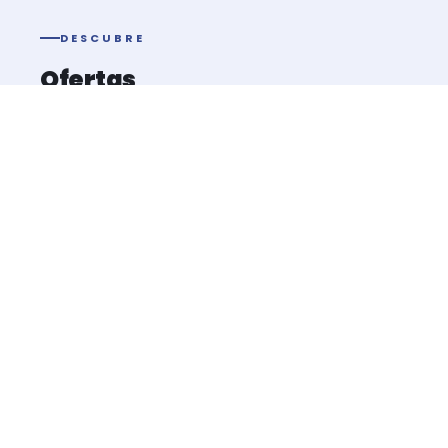
DESCUBRE
Ofertas
relacionadas
Baño de Bosque Andino restaurativo