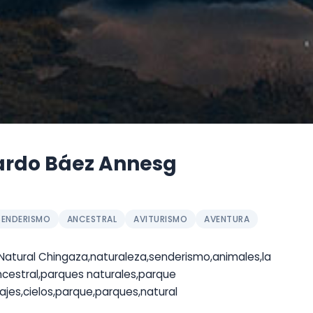
ardo Báez Annesg
SENDERISMO
ANCESTRAL
AVITURISMO
AVENTURA
Natural Chingaza,naturaleza,senderismo,animales,la
ancestral,parques naturales,parque
sajes,cielos,parque,parques,natural