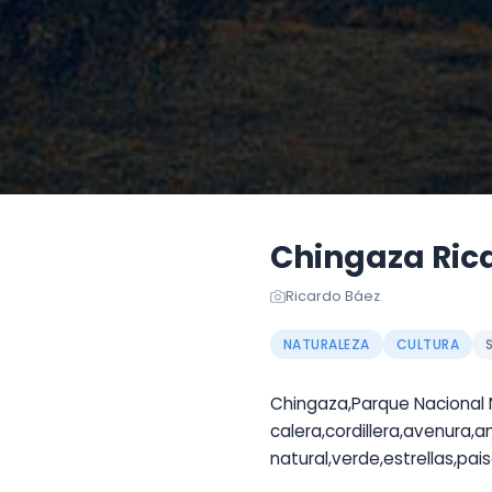
Chingaza Ric
Ricardo Báez
NATURALEZA
CULTURA
Chingaza,Parque Nacional 
calera,cordillera,avenura,
natural,verde,estrellas,pai