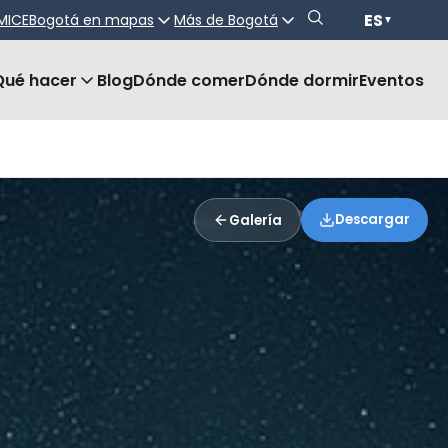
ES
MICE
Bogotá en mapas
Más de Bogotá
▼
Qué hacer
Blog
Dónde comer
Dónde dormir
Eventos
Descargar
Galería