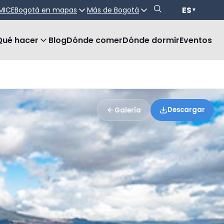
ES
MICE
Bogotá en mapas
Más de Bogotá
▼
Qué hacer
Blog
Dónde comer
Dónde dormir
Eventos
Descargar
Galería