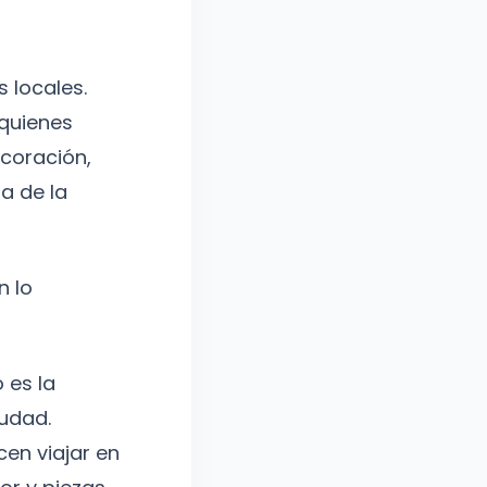
 locales.
 quienes
ecoración,
a de la
n lo
 es la
iudad.
en viajar en