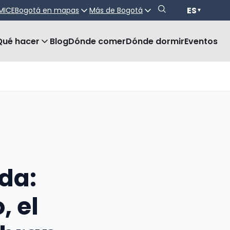
ES
MICE
Bogotá en mapas
Más de Bogotá
▼
Qué hacer
Blog
Dónde comer
Dónde dormir
Eventos
da:
, el