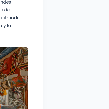
andes
os de
mostrando
 y la