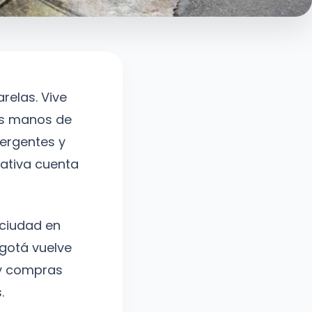
relas. Vive
las manos de
mergentes y
ativa cuenta
 ciudad en
ogotá vuelve
 y compras
.