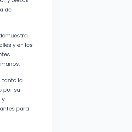
or y piezas
la de
 demuestra
lles y en los
ntes
s manos.
 tanto la
o por su
 y
tantes para