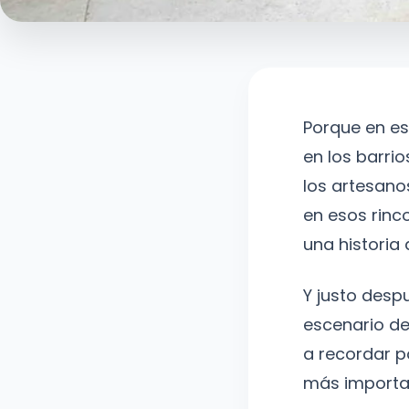
Porque en es
en los barri
los artesanos
en esos rinc
una historia d
Y justo des
escenario de
a recordar p
más importan