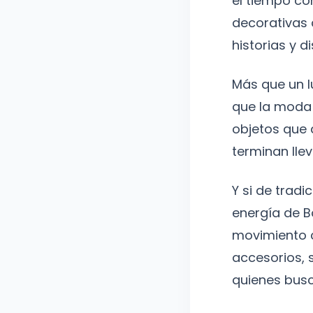
el tiempo co
decorativas 
historias y d
Más que un 
que la moda 
objetos que 
terminan lle
Y si de tradi
energía de B
movimiento c
accesorios, 
quienes busc