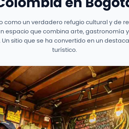
Colombia en Bogot
 como un verdadero refugio cultural y de rec
un espacio que combina arte, gastronomía y
 Un sitio que se ha convertido en un destac
turístico.