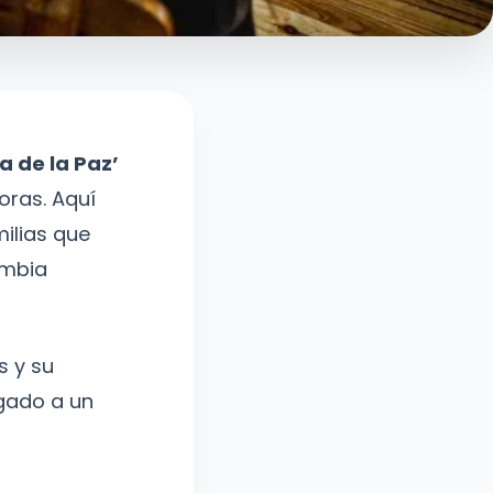
a de la Paz’
oras. Aquí
milias que
ombia
s y su
egado a un