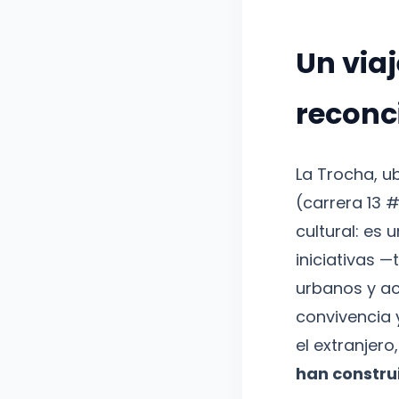
Un viaj
reconc
La Trocha, u
(carrera 13 #
cultural: es 
iniciativas —
urbanos y act
convivencia 
el extranjer
han constru