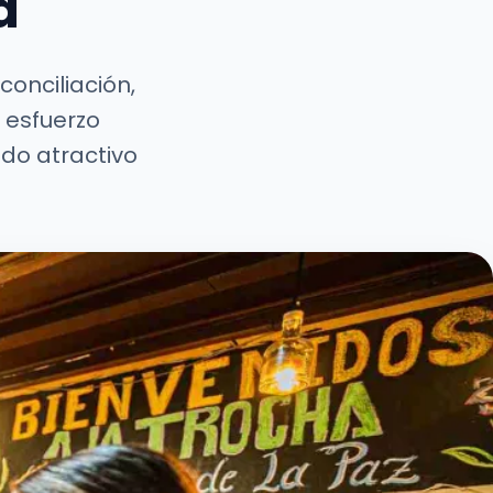
á
onciliación,
 esfuerzo
ado atractivo