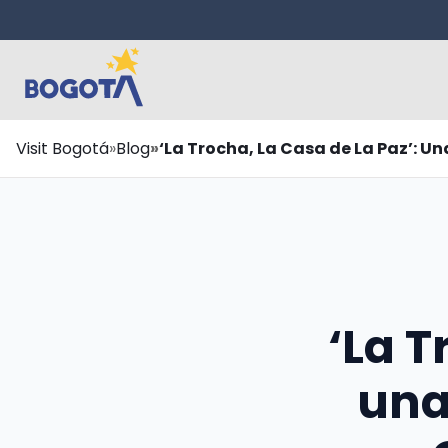
Saltar al contenido principal
Ruta
Visit Bogotá
Blog
‘La Trocha, La Casa de La Paz’: U
de
navegación
‘La T
una