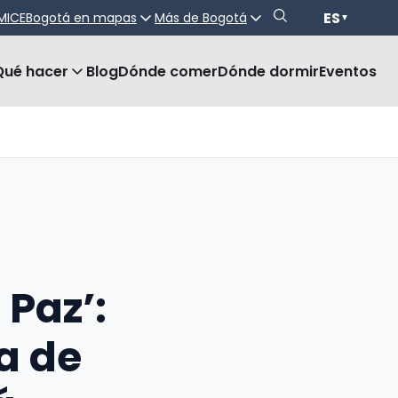
ES
MICE
Bogotá en mapas
Más de Bogotá
▼
Qué hacer
Blog
Dónde comer
Dónde dormir
Eventos
 Paz’:
a de