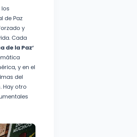
 los
al de Paz
forzado y
vida. Cada
a de la Paz’
emática
érica, y en el
imas del
. Hay otro
cumentales