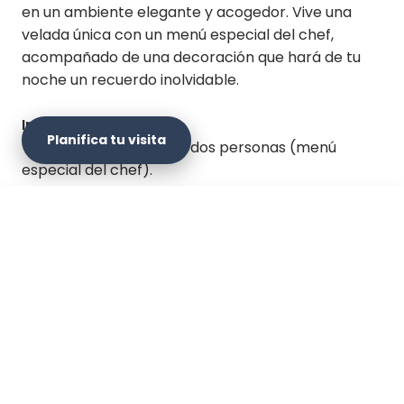
en un ambiente elegante y acogedor. Vive una
velada única con un menú especial del chef,
acompañado de una decoración que hará de tu
noche un recuerdo inolvidable.
Incluye:
Planifica tu visita
* Cena romántica para dos personas (menú
especial del chef).
* Decoración de mesa con pétalos y una vela.
* Impuestos incluidos.
×
¡10% de Descuento!
No incluye:
* Bebidas alcohólicas o adicionales no
Detalles de la reserva
especificadas en el plan.
* Transporte hacia y desde el hotel.
* Servicios adicionales del hotel no mencionados
CAPACIDAD
IDIOMAS
👥
🗣️
en la oferta.
Mín. 1 - Máx. 2
Español