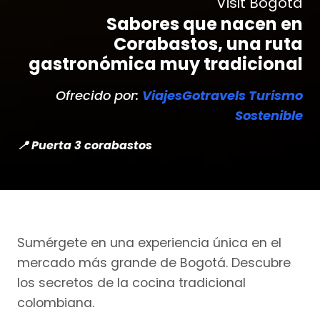
Visit Bogotá
Sabores que nacen en
Corabastos, una ruta
gastronómica muy tradicional
Ofrecido por:
ViajesGotravels Turismo
Sostenible
📍 Puerta 3 corabastos
Sumérgete en una experiencia única en el
mercado más grande de Bogotá. Descubre
los secretos de la cocina tradicional
colombiana.