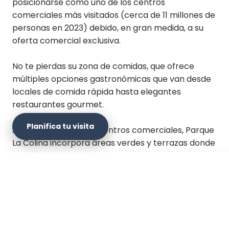
posicionarse como uno de los centros
comerciales más visitados (cerca de 11 millones de
personas en 2023) debido, en gran medida, a su
oferta comercial exclusiva.
No te pierdas su zona de comidas, que ofrece
múltiples opciones gastronómicas que van desde
locales de comida rápida hasta elegantes
restaurantes gourmet.
Planifica tu visita
A diferencia de otros centros comerciales, Parque
La Colina incorpora áreas verdes y terrazas donde
podrás relajarte al aire libre y disfrutar del
entorno. En 2021 fue
certificado por su sistema
×
de gestión medioambiental
eficaz, que le permite
Planifica tu visita
de forma continua reducir la huella ambiental de
sus actividades.