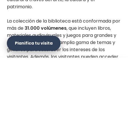
patrimonio.
La colección de la biblioteca está conformada por
más de
31.000 volúmenes
, que incluyen libros,
materiales audiovisuales y juegos para grandes y
chicos, abarcando una amplia gama de temas y
Planifica tu visita
géneros para satisfacer los intereses de los
visitantes. Además, los visitantes pueden acceder
a los principales periódicos y revistas para su
consulta.
×
Planifica tu visita
Actualmente, en la
Biblioteca Pública Carlos E.
Restrepo
, los visitantes pueden disfrutar
frecuentemente de obras de teatro,
Sitio web oficial
presentaciones musicales, recitales de poesía,
exposiciones y galerías artísticas, además de la
programación cultural habitual. Es una biblioteca
Cómo llegar