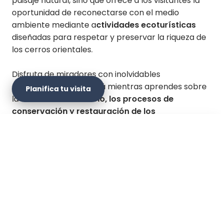
paisaje natural, sino que ofrece a los visitantes la
oportunidad de reconectarse con el medio
ambiente mediante a
ctividades ecoturísticas
diseñadas para respetar y preservar la riqueza de
los cerros orientales.
Disfruta de miradores con inolvidables
panorámicas de Bogotá mientras aprendes sobre
Planifica tu visita
la
historia del territorio, los procesos de
conservación y restauración de los
ecosistemas altoandinos
y la creación de un
entorno propicio para la flora y fauna locales.
×
Planifica tu visita
No te pierdas la experiencia en el nuevo pulmón
verde de la ciudad, donde, practicando un turismo
consciente, estarás respaldando un
propósito
Sitio web oficial
social y ambiental.
Si buscas una experiencia
única que combine aventura, conservación y