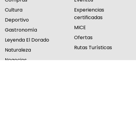
Cultura
Experiencias
certificadas
Deportivo
MICE
Gastronomía
Ofertas
Leyenda El Dorado
Rutas Turísticas
Naturaleza
Negocios
Urbano
2026 © Todos los derechos reservados por el
Instituto Distrital de Turismo de Bogotá
Políticas de privacidad
Resolución 239 del 5 noviembre del 2021
Marca ciudad