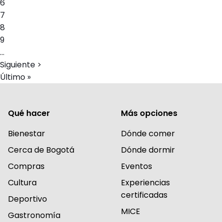
Página
6
Página
7
Página
8
Página
9
…
Siguiente
Siguiente >
página
Última
Último »
página
Qué hacer
Más opciones
Bienestar
Dónde comer
Cerca de Bogotá
Dónde dormir
Compras
Eventos
Cultura
Experiencias
certificadas
Deportivo
MICE
Gastronomía