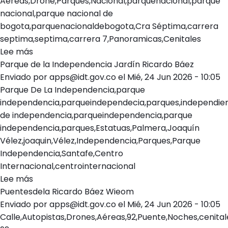
Aéreas,Drone,Parques,Nacional,parquenacional,parque
–
nacional,parque nacional de
Fotografía
bogota,parquenacionaldebogota,Cra Séptima,carrera
06
septima,septima,carrera 7,Panoramicas,Cenitales
Lee más
sobre
Parque de la Independencia Jardín Ricardo Báez
Parque
Enviado por
Nacional
apps@idt.gov.co
el
Mié, 24 Jun 2026 - 10:05
Parque De La Independencia,parque
Ricardo
independencia,parqueindependecia,parques,independie
Báez
de independencia,parqueindependencia,parque
independencia,parques,Estatuas,Palmera,Joaquín
Vélez,joaquin,Vélez,Independencia,Parques,Parque
Independencia,Santafe,Centro
Internacional,centrointernacional
Lee más
sobre
Puentesdela Ricardo Báez Wieom
Parque
Enviado por
de
apps@idt.gov.co
el
Mié, 24 Jun 2026 - 10:05
Calle,Autopistas,Drones,Aéreas,92,Puente,Noches,cenita
la