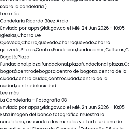
sobre la candelaria.)
Lee más
sobre
Candelaria Ricardo Báez Araio
La
Enviado por
Candelaria
apps@idt.gov.co
el
Mié, 24 Jun 2026 - 10:05
Iglesias,Chorro De
–
Quevedo,Chorro,quevedo,chorroquevedo,chorro
Fotografía
quevedo,Plazas,Centro,Fundación,fundaciones,Culturas,C
09
Bogotá,Plaza
Fundacional,plaza,fundacional,plazafundacional,plazas,C
bogotá,centrodebogota,centro de bogota, centro de la
ciudad,centro ciudad,centrociudad,centro de la
ciudad,centrodelaciudad
Lee más
sobre
La Candelaria – Fotografía 08
Candelaria
Enviado por
Ricardo
apps@idt.gov.co
el
Mié, 24 Jun 2026 - 10:05
Esta imagen del banco fotográfico muestra la
Báez
candelaria, asociada a los murales y el arte urbano de
Araio
sus calles y el Chorro de Quevedo. (Fotografía 08 de la