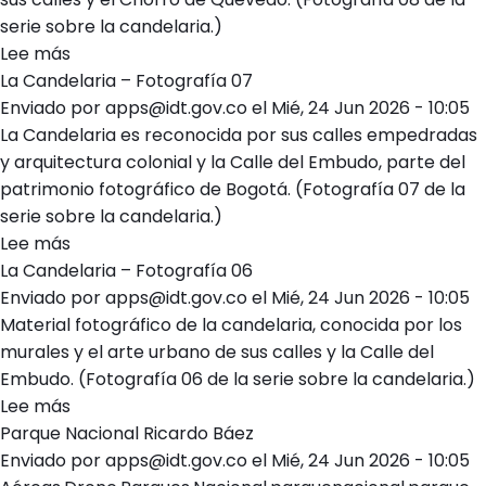
serie sobre la candelaria.)
Lee más
sobre
La Candelaria – Fotografía 07
La
Enviado por
Candelaria
apps@idt.gov.co
el
Mié, 24 Jun 2026 - 10:05
La Candelaria es reconocida por sus calles empedradas
–
y arquitectura colonial y la Calle del Embudo, parte del
Fotografía
patrimonio fotográfico de Bogotá. (Fotografía 07 de la
08
serie sobre la candelaria.)
Lee más
sobre
La Candelaria – Fotografía 06
La
Enviado por
Candelaria
apps@idt.gov.co
el
Mié, 24 Jun 2026 - 10:05
Material fotográfico de la candelaria, conocida por los
–
murales y el arte urbano de sus calles y la Calle del
Fotografía
Embudo. (Fotografía 06 de la serie sobre la candelaria.)
07
Lee más
sobre
Parque Nacional Ricardo Báez
La
Enviado por
Candelaria
apps@idt.gov.co
el
Mié, 24 Jun 2026 - 10:05