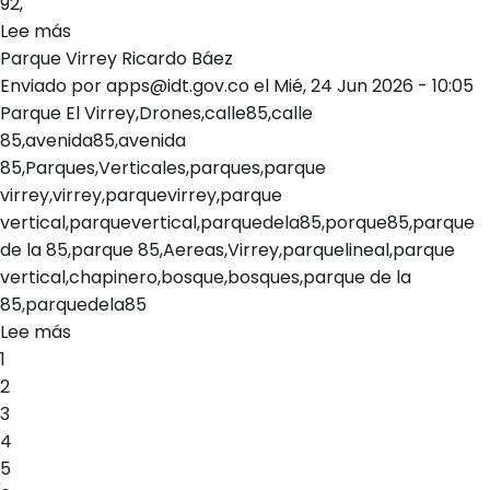
92,
Independencia
Lee más
Jardín
sobre
Parque Virrey Ricardo Báez
Ricardo
Puentesdela
Enviado por
Báez
Ricardo
apps@idt.gov.co
el
Mié, 24 Jun 2026 - 10:05
Parque El Virrey,Drones,calle85,calle
Báez
85,avenida85,avenida
Wieom
85,Parques,Verticales,parques,parque
virrey,virrey,parquevirrey,parque
vertical,parquevertical,parquedela85,porque85,parque
de la 85,parque 85,Aereas,Virrey,parquelineal,parque
vertical,chapinero,bosque,bosques,parque de la
85,parquedela85
Lee más
sobre
Paginación
Página
1
Parque
Página
2
Virrey
Página
3
Ricardo
Página
4
Báez
Página
5