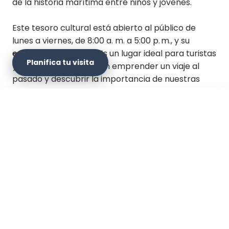
de la historia marítima entre niños y jóvenes.
Este tesoro cultural está abierto al público de
lunes a viernes, de 8:00 a. m. a 5:00 p. m., y su
entrada es gratuita
. Es un lugar ideal para turistas
Planifica tu visita
y residentes que deseen emprender un viaje al
pasado y descubrir la importancia de nuestras
aguas en la historia nacional.
×
Planifica tu visita
Sitio web oficial
Cómo llegar