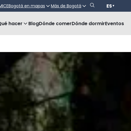
ES
MICE
Bogotá en mapas
Más de Bogotá
▼
Qué hacer
Blog
Dónde comer
Dónde dormir
Eventos