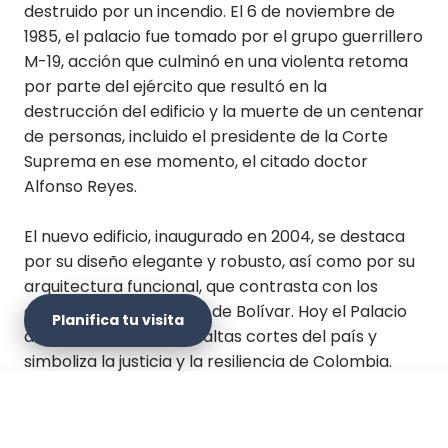
destruido por un incendio. El 6 de noviembre de
1985, el palacio fue tomado por el grupo guerrillero
M-19, acción que culminó en una violenta retoma
por parte del ejército que resultó en la
destrucción del edificio y la muerte de un centenar
de personas, incluido el presidente de la Corte
Suprema en ese momento, el citado doctor
Alfonso Reyes.
El nuevo edificio, inaugurado en 2004, se destaca
por su diseño elegante y robusto, así como por su
arquitectura funcional, que contrasta con los
alrededores de la Plaza de Bolívar. Hoy el Palacio
Planifica tu visita
de Justicia alberga las altas cortes del país y
simboliza la justicia y la resiliencia de Colombia.
Explora este emblemático edificio y sumérgete en
el núcleo del sistema judicial colombiano.
×
Planifica tu visita