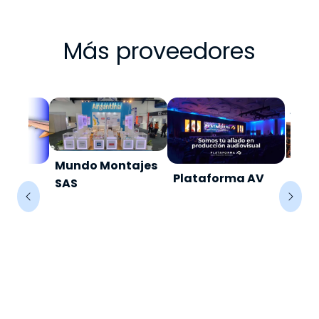
Más proveedores
Mundo Montajes
iajes
Plataforma AV
Gru
SAS
AS.
Empr
Happ