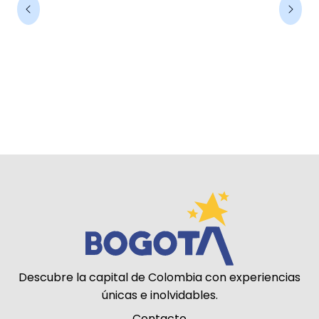
AS.
Empr
Happ
Descubre la capital de Colombia con experiencias
únicas e inolvidables.
Contacto