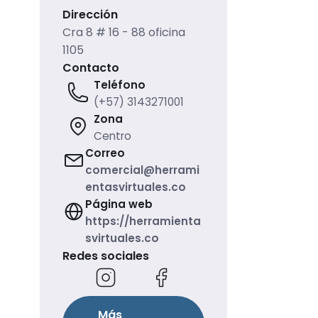
Dirección
Cra 8 # 16 - 88 oficina
1105
Contacto
Teléfono
(+57) 3143271001
Zona
Centro
Correo
comercial@herrami
entasvirtuales.co
Página web
https://herramienta
svirtuales.co
Redes sociales
Más