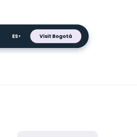
ES
Visit Bogotá
▼