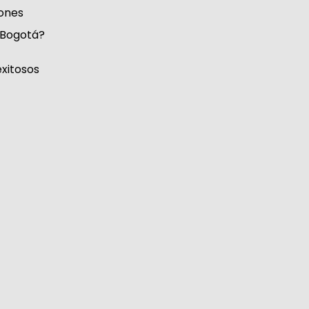
ones
 Bogotá?
xitosos