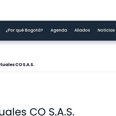
¿Por qué Bogotá?
Agenda
Aliados
Noticias
tuales CO S.A.S.
uales CO S.A.S.