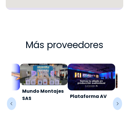
Más proveedores
Mundo Montajes
iajes
Plataforma AV
Gru
SAS
AS.
Empr
Happ