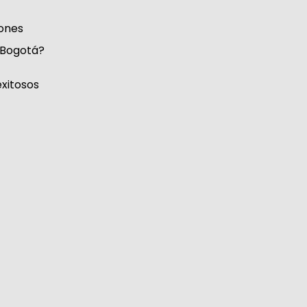
ones
 Bogotá?
xitosos