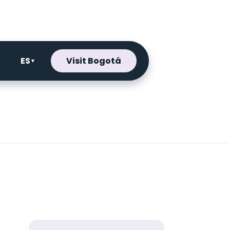
ES
Visit Bogotá
▼