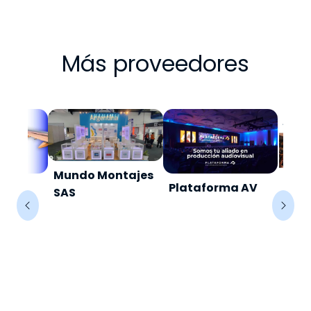
Más proveedores
Mundo Montajes
iajes
Plataforma AV
Gru
SAS
AS.
Empr
Happ