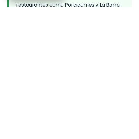
restaurantes como Porcicarnes y La Barra,
que reflejan la dinámica económica y
comercial de Corabastos.
Aquí inicia el recorrido, en el corazón
financiero de la central, donde se respira el
movimiento y la energía de miles de
comerciantes.
❖ Tiendas de dulces y licores
📍
Dirección:
Interior de Corabastos – zona
comercial.
🔹 Variedad de dulces típicos y licores
colombianos que evocan la memoria
gastronómica del país.
Es un espacio para descubrir sabores
tradicionales y llevarse un recuerdo de la
diversidad cultural de Colombia.