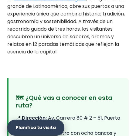
grande de Latinoamérica, abre sus puertas a una
experiencia única que combina historia, tradición,
gastronomía y sostenibilidad. A través de un
recorrido guiado de tres horas, los visitantes
descubren un universo de sabores, aromas y
relatos en 12 paradas temáticas que reflejan la
esencia de la capital.
🗺️
¿Qué vas a conocer en esta
ruta?
📍
Dirección:
Av. Carrera 80 # 2 – 51, Puerta
3.
Planifica tu visita
🔹 Punto de encuentro con ocho bancos y