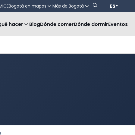
ES
MICE
Bogotá en mapas
Más de Bogotá
▼
Qué hacer
Blog
Dónde comer
Dónde dormir
Eventos
)