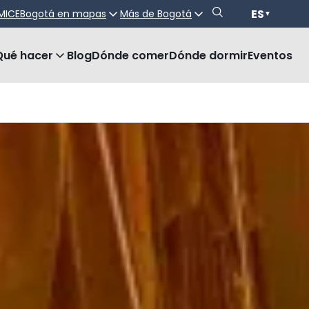
ES
MICE
Bogotá en mapas
Más de Bogotá
▼
Qué hacer
Blog
Dónde comer
Dónde dormir
Eventos