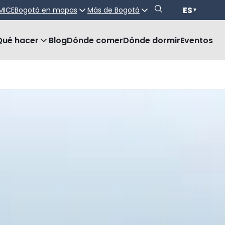
ES
MICE
Bogotá en mapas
Más de Bogotá
▼
Qué hacer
Blog
Dónde comer
Dónde dormir
Eventos